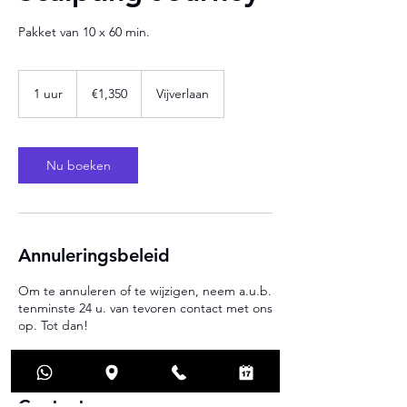
Pakket van 10 x 60 min.
1,350
euros
1 uur
1
€1,350
Vijverlaan
u
u
Nu boeken
Annuleringsbeleid
Om te annuleren of te wijzigen, neem a.u.b.
tenminste 24 u. van tevoren contact met ons
op. Tot dan!
Contactgegevens