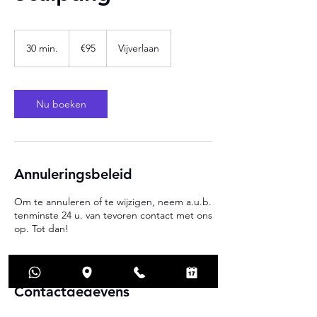
€95
30 min.
3
€95
Vijverlaan
0
m
i
n
Nu boeken
.
Annuleringsbeleid
Om te annuleren of te wijzigen, neem a.u.b.
tenminste 24 u. van tevoren contact met ons
op. Tot dan!
Contactgegevens