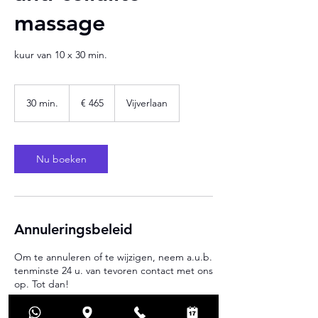
massage
kuur van 10 x 30 min.
465
euro
30 min.
3
€ 465
Vijverlaan
0
m
i
n
Nu boeken
.
Annuleringsbeleid
Om te annuleren of te wijzigen, neem a.u.b.
tenminste 24 u. van tevoren contact met ons
op. Tot dan!