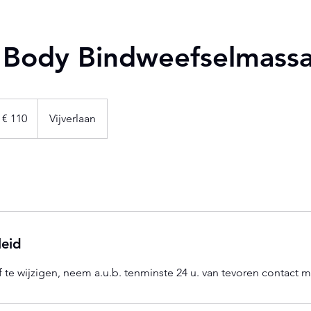
 Body Bindweefselmass
0
ro
€ 110
Vijverlaan
leid
 te wijzigen, neem a.u.b. tenminste 24 u. van tevoren contact m