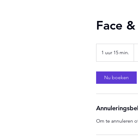
Face &
11
eu
1 uur 15 min.
1
u
u
1
Nu boeken
5
m
i
n
Annuleringsbe
.
Om te annuleren of