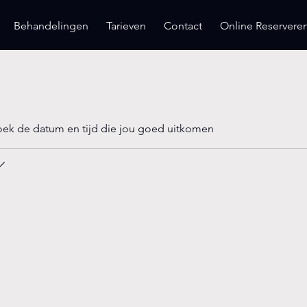
Behandelingen
Tarieven
Contact
Online Reservere
oek de datum en tijd die jou goed uitkomen