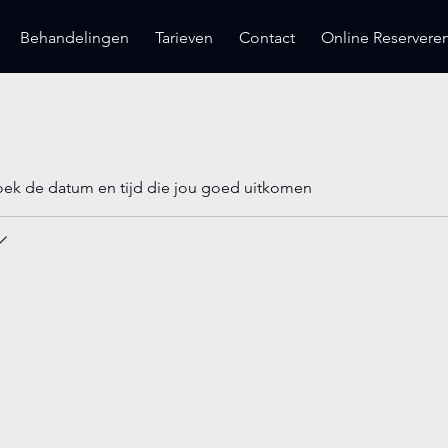
Behandelingen
Tarieven
Contact
Online Reservere
oek de datum en tijd die jou goed uitkomen