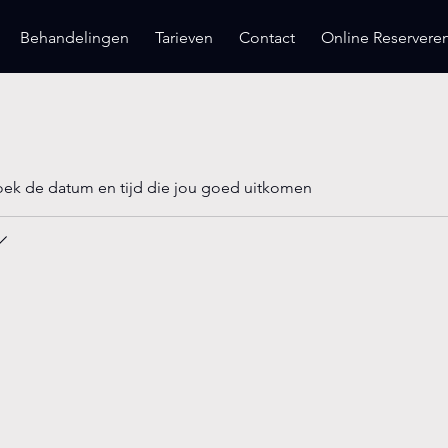
Behandelingen
Tarieven
Contact
Online Reservere
oek de datum en tijd die jou goed uitkomen